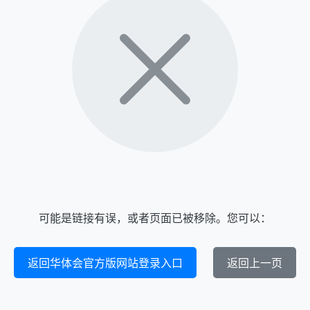
可能是链接有误，或者页面已被移除。您可以：
返回华体会官方版网站登录入口
返回上一页