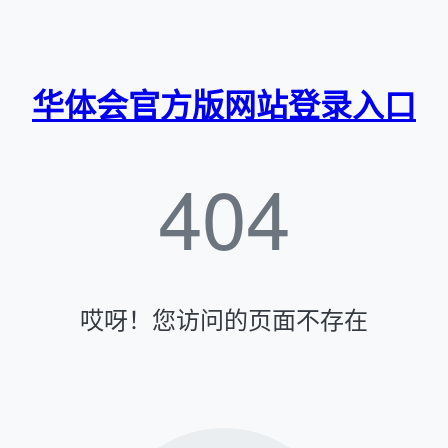
华体会官方版网站登录入口
404
哎呀！您访问的页面不存在