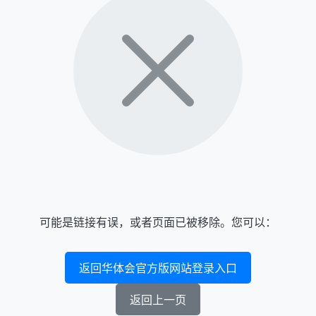
可能是链接有误，或者页面已被移除。您可以：
返回华体会官方版网站登录入口
返回上一页